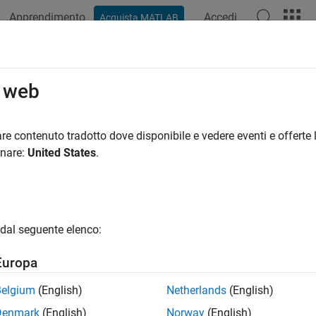
Apprendimento
Accedi
Acquista MATLAB
o web
 per
re contenuto tradotto dove disponibile e vedere eventi e offerte l
onare:
United States
.
dal seguente elenco:
Europa
Belgium
(English)
Netherlands
(English)
Denmark
(English)
Norway
(English)