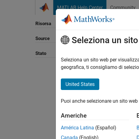
Vai al contenuto
MATLAB Help Center
Community
Risorsa
Seleziona un sit
Source
Ordina
Stato
Seleziona un sito web per visualizza
geografica, ti consigliamo di selezi
United States
Puoi anche selezionare un sito web 
Americhe
América Latina
(Español)
Canada
(English)