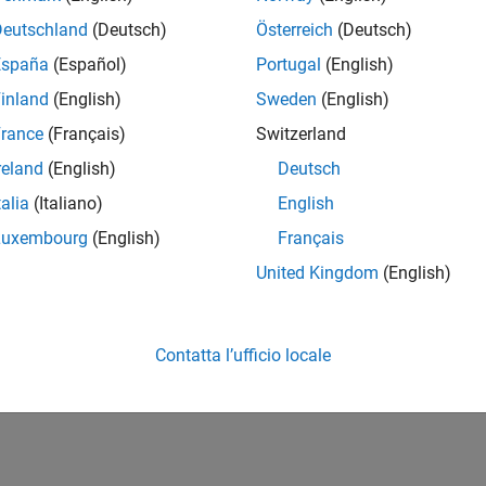
Deutschland
(Deutsch)
Österreich
(Deutsch)
España
(Español)
Portugal
(English)
inland
(English)
Sweden
(English)
rance
(Français)
Switzerland
reland
(English)
Deutsch
talia
(Italiano)
English
Luxembourg
(English)
Français
United Kingdom
(English)
Contatta l’ufficio locale