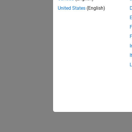
United States
(English)
F
F
I
I