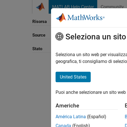
Vai al contenuto
MATLAB Help Center
Community
Risorsa
Seleziona un sit
Source
Ordina
Stato
Seleziona un sito web per visualizza
geografica, ti consigliamo di selezi
United States
Puoi anche selezionare un sito web 
Americhe
América Latina
(Español)
Canada
(English)