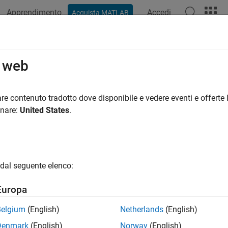
Apprendimento
Accedi
Acquista MATLAB
o web
 per
re contenuto tradotto dove disponibile e vedere eventi e offerte l
onare:
United States
.
dal seguente elenco:
Europa
Belgium
(English)
Netherlands
(English)
Denmark
(English)
Norway
(English)