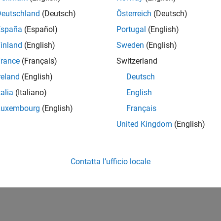
Deutschland
(Deutsch)
Österreich
(Deutsch)
España
(Español)
Portugal
(English)
inland
(English)
Sweden
(English)
rance
(Français)
Switzerland
reland
(English)
Deutsch
talia
(Italiano)
English
Luxembourg
(English)
Français
United Kingdom
(English)
Contatta l’ufficio locale