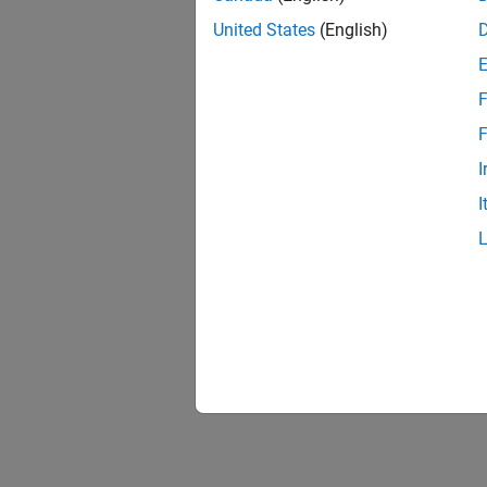
United States
(English)
F
F
I
I