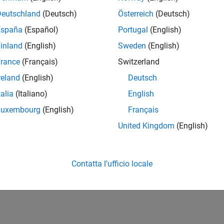
Deutschland
(Deutsch)
Österreich
(Deutsch)
España
(Español)
Portugal
(English)
inland
(English)
Sweden
(English)
rance
(Français)
Switzerland
reland
(English)
Deutsch
talia
(Italiano)
English
Luxembourg
(English)
Français
United Kingdom
(English)
Contatta l’ufficio locale