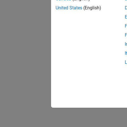
United States
(English)
F
F
I
I