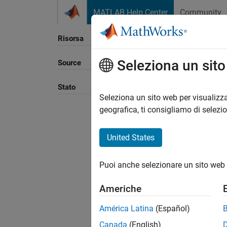
Vai al contenuto
MATLAB Help Center
Community
Risorsa
Seleziona un sit
Source
Ordina
Stato
Seleziona un sito web per visualizza
geografica, ti consigliamo di selezi
United States
Puoi anche selezionare un sito web 
Americhe
América Latina
(Español)
Canada
(English)