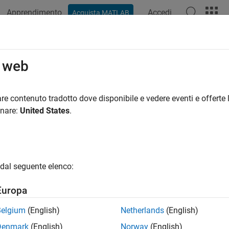
Apprendimento
Accedi
Acquista MATLAB
o web
 per
re contenuto tradotto dove disponibile e vedere eventi e offerte l
onare:
United States
.
dal seguente elenco:
Europa
Belgium
(English)
Netherlands
(English)
Denmark
(English)
Norway
(English)