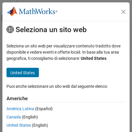
Vai al contenuto
MATLAB Help Center
Attiva/disattiva menu di navigazione off
Seleziona un sito web
Contenuto principale
Risorsa
Ordina per
Source
Seleziona un sito web per visualizzare contenuto tradotto dove
disponibile e vedere eventi e offerte locali. In base alla tua area
Stato
geografica, ti consigliamo di selezionare:
United States
.
United States
Puoi anche selezionare un sito web dal seguente elenco:
Americhe
América Latina
(Español)
Canada
(English)
United States
(English)