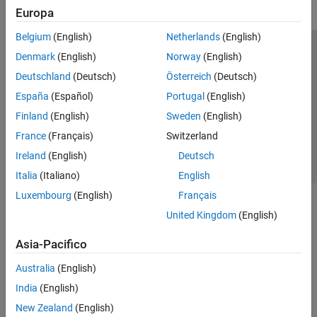
Europa
Belgium
(English)
Netherlands
(English)
Centro di fiducia
Marchi
Informativa sulla privacy
Denmark
(English)
Norway
(English)
Antipirateria
Stato dell'applicazione
Contatti
Deutschland
(Deutsch)
Österreich
(Deutsch)
© 1994-2026 The MathWorks, Inc.
España
(Español)
Portugal
(English)
Finland
(English)
Sweden
(English)
Seleziona u
Italia
France
(Français)
Switzerland
Ireland
(English)
Deutsch
Italia
(Italiano)
English
Luxembourg
(English)
Français
United Kingdom
(English)
Asia-Pacifico
Australia
(English)
India
(English)
New Zealand
(English)