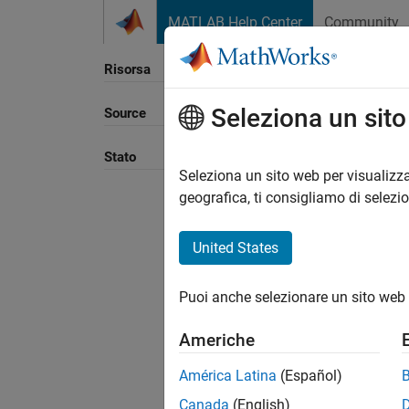
Vai al contenuto
MATLAB Help Center
Community
Risorsa
Seleziona un sit
Source
Ordina
Stato
Seleziona un sito web per visualizza
geografica, ti consigliamo di selezi
United States
Puoi anche selezionare un sito web 
Americhe
América Latina
(Español)
Canada
(English)