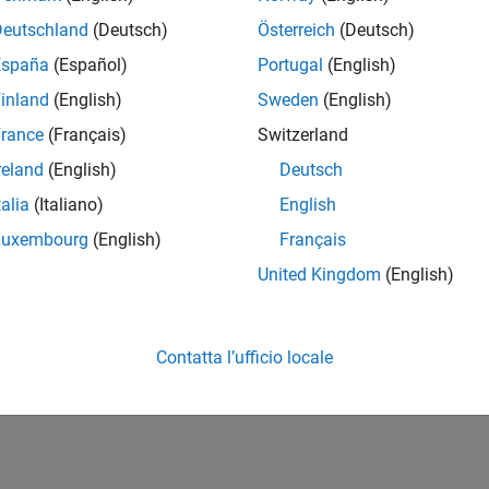
Deutschland
(Deutsch)
Österreich
(Deutsch)
España
(Español)
Portugal
(English)
inland
(English)
Sweden
(English)
rance
(Français)
Switzerland
reland
(English)
Deutsch
talia
(Italiano)
English
Luxembourg
(English)
Français
United Kingdom
(English)
Contatta l’ufficio locale