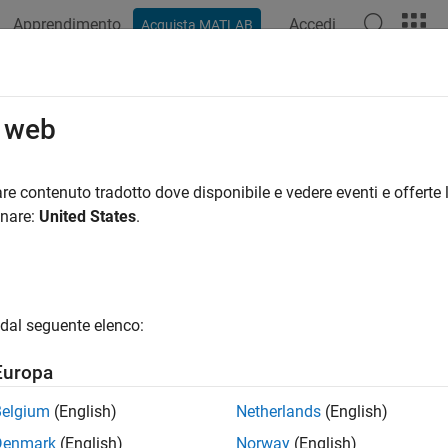
Apprendimento
Accedi
Acquista MATLAB
o web
 per
re contenuto tradotto dove disponibile e vedere eventi e offerte l
onare:
United States
.
dal seguente elenco:
Europa
Belgium
(English)
Netherlands
(English)
Denmark
(English)
Norway
(English)