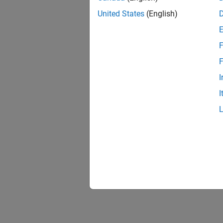
United States
(English)
F
F
I
I