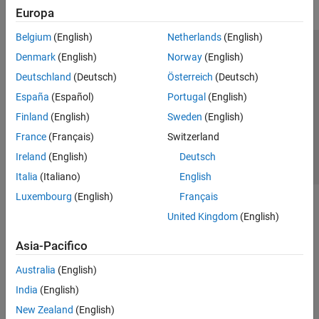
Europa
Belgium
(English)
Netherlands
(English)
Centro di fiducia
Marchi
Informativa sulla privacy
Denmark
(English)
Norway
(English)
Antipirateria
Stato dell'applicazione
Contatti
Deutschland
(Deutsch)
Österreich
(Deutsch)
© 1994-2026 The MathWorks, Inc.
España
(Español)
Portugal
(English)
Finland
(English)
Sweden
(English)
Seleziona u
Italia
France
(Français)
Switzerland
Ireland
(English)
Deutsch
Italia
(Italiano)
English
Luxembourg
(English)
Français
United Kingdom
(English)
Asia-Pacifico
Australia
(English)
India
(English)
New Zealand
(English)