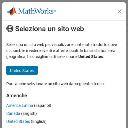
Vai al contenuto
MATLAB Help Center
Attiva/disattiva menu di navigazione off
Seleziona un sito web
Contenuto principale
Risorsa
Ordina per
Source
Seleziona un sito web per visualizzare contenuto tradotto dove
disponibile e vedere eventi e offerte locali. In base alla tua area
Stato
geografica, ti consigliamo di selezionare:
United States
.
United States
Puoi anche selezionare un sito web dal seguente elenco:
Americhe
América Latina
(Español)
Canada
(English)
United States
(English)