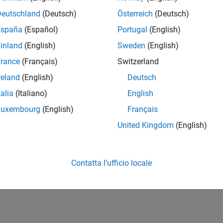
Deutschland
(Deutsch)
Österreich
(Deutsch)
España
(Español)
Portugal
(English)
inland
(English)
Sweden
(English)
rance
(Français)
Switzerland
reland
(English)
Deutsch
talia
(Italiano)
English
Luxembourg
(English)
Français
United Kingdom
(English)
Contatta l’ufficio locale