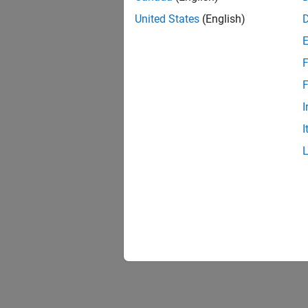
United States
(English)
F
F
I
I