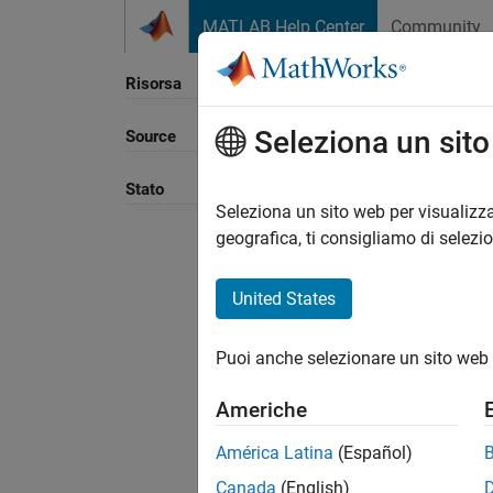
Vai al contenuto
MATLAB Help Center
Community
Risorsa
Seleziona un sit
Source
Ordina
Stato
Seleziona un sito web per visualizza
geografica, ti consigliamo di selezi
United States
Puoi anche selezionare un sito web 
Americhe
América Latina
(Español)
Canada
(English)