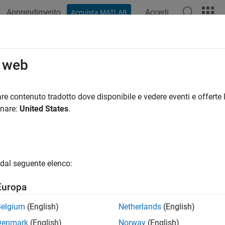
Apprendimento
Accedi
Acquista MATLAB
o web
 per
re contenuto tradotto dove disponibile e vedere eventi e offerte l
onare:
United States
.
dal seguente elenco:
Europa
Belgium
(English)
Netherlands
(English)
Denmark
(English)
Norway
(English)