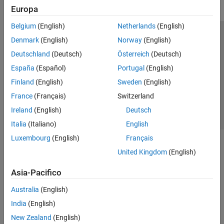
Europa
Belgium
(English)
Netherlands
(English)
Centro di fiducia
Marchi
Informativa sulla privacy
Denmark
(English)
Norway
(English)
Antipirateria
Stato dell'applicazione
Contatti
Deutschland
(Deutsch)
Österreich
(Deutsch)
© 1994-2026 The MathWorks, Inc.
España
(Español)
Portugal
(English)
Finland
(English)
Sweden
(English)
Seleziona u
Italia
France
(Français)
Switzerland
Ireland
(English)
Deutsch
Italia
(Italiano)
English
Luxembourg
(English)
Français
United Kingdom
(English)
Asia-Pacifico
Australia
(English)
India
(English)
New Zealand
(English)