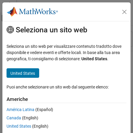
Vai al contenuto
MATLAB Help Center
Attiva/disattiva menu di navigazione off
Seleziona un sito web
Contenuto principale
Risorsa
Ordina per
Source
Seleziona un sito web per visualizzare contenuto tradotto dove
disponibile e vedere eventi e offerte locali. In base alla tua area
Stato
geografica, ti consigliamo di selezionare:
United States
.
United States
Puoi anche selezionare un sito web dal seguente elenco:
Americhe
América Latina
(Español)
Canada
(English)
United States
(English)