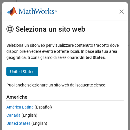
Vai al contenuto
MATLAB Help Center
Attiva/disattiva menu di navigazione off
Seleziona un sito web
Contenuto principale
Risorsa
Ordina per
Source
Seleziona un sito web per visualizzare contenuto tradotto dove
disponibile e vedere eventi e offerte locali. In base alla tua area
Stato
geografica, ti consigliamo di selezionare:
United States
.
United States
Puoi anche selezionare un sito web dal seguente elenco:
Americhe
América Latina
(Español)
Canada
(English)
United States
(English)