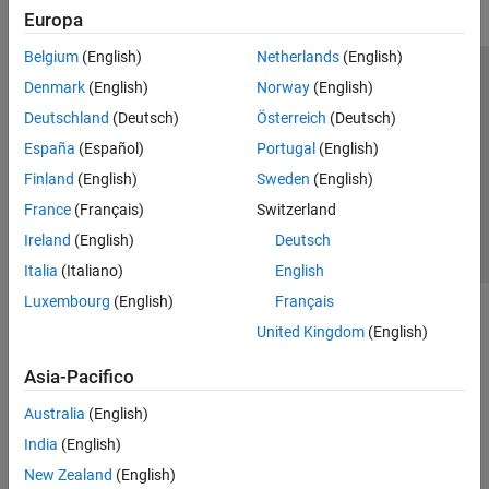
Europa
Belgium
(English)
Netherlands
(English)
Centro di fiducia
Marchi
Informativa sulla privacy
Denmark
(English)
Norway
(English)
Antipirateria
Stato dell'applicazione
Contatti
Deutschland
(Deutsch)
Österreich
(Deutsch)
© 1994-2026 The MathWorks, Inc.
España
(Español)
Portugal
(English)
Finland
(English)
Sweden
(English)
Seleziona u
Italia
France
(Français)
Switzerland
Ireland
(English)
Deutsch
Italia
(Italiano)
English
Luxembourg
(English)
Français
United Kingdom
(English)
Asia-Pacifico
Australia
(English)
India
(English)
New Zealand
(English)