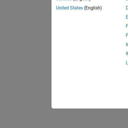
United States
(English)
F
F
I
I