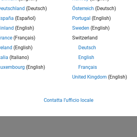
Deutschland
(Deutsch)
Österreich
(Deutsch)
España
(Español)
Portugal
(English)
inland
(English)
Sweden
(English)
rance
(Français)
Switzerland
reland
(English)
Deutsch
talia
(Italiano)
English
Luxembourg
(English)
Français
United Kingdom
(English)
Contatta l’ufficio locale