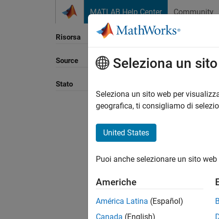
Vai al contenuto
MATLAB Help Center
Community
Risorsa
Seleziona un sit
Source
Ordina
Stato
Seleziona un sito web per visualizza
geografica, ti consigliamo di selezi
United States
Puoi anche selezionare un sito web 
Americhe
América Latina
(Español)
Canada
(English)