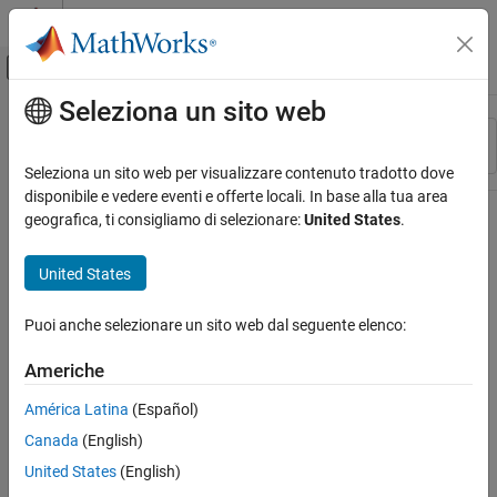
Vai al contenuto
MATLAB Help Center
Attiva/disattiva menu di navigazione off
Seleziona un sito web
Contenuto principale
Risorsa
Ordina per
Source
Seleziona un sito web per visualizzare contenuto tradotto dove
disponibile e vedere eventi e offerte locali. In base alla tua area
Stato
geografica, ti consigliamo di selezionare:
United States
.
United States
Puoi anche selezionare un sito web dal seguente elenco:
Americhe
América Latina
(Español)
Canada
(English)
United States
(English)