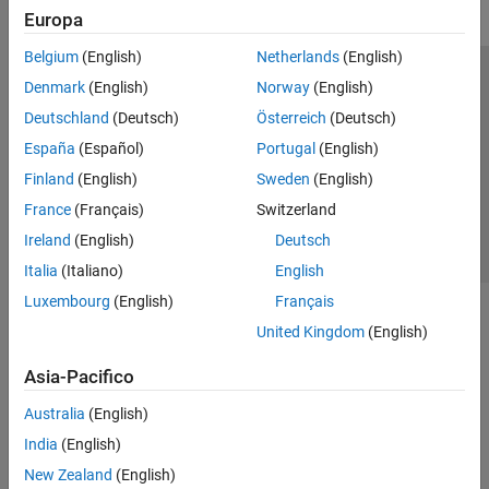
Europa
Belgium
(English)
Netherlands
(English)
Centro di fiducia
Marchi
Informativa sulla privacy
Denmark
(English)
Norway
(English)
Antipirateria
Stato dell'applicazione
Contatti
Deutschland
(Deutsch)
Österreich
(Deutsch)
© 1994-2026 The MathWorks, Inc.
España
(Español)
Portugal
(English)
Finland
(English)
Sweden
(English)
Seleziona u
Italia
France
(Français)
Switzerland
Ireland
(English)
Deutsch
Italia
(Italiano)
English
Luxembourg
(English)
Français
United Kingdom
(English)
Asia-Pacifico
Australia
(English)
India
(English)
New Zealand
(English)