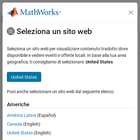
Vai al contenuto
MATLAB Help Center
Attiva/disattiva menu di navigazione off
Seleziona un sito web
Contenuto principale
Risorsa
Ordina per
Source
Seleziona un sito web per visualizzare contenuto tradotto dove
disponibile e vedere eventi e offerte locali. In base alla tua area
Stato
geografica, ti consigliamo di selezionare:
United States
.
United States
Puoi anche selezionare un sito web dal seguente elenco:
Americhe
América Latina
(Español)
Canada
(English)
United States
(English)