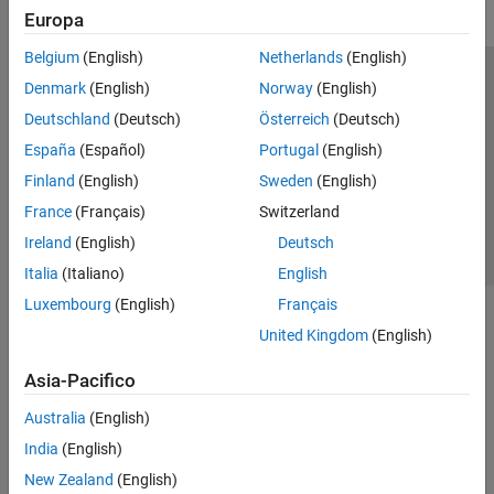
Europa
Belgium
(English)
Netherlands
(English)
Centro di fiducia
Marchi
Informativa sulla privacy
Denmark
(English)
Norway
(English)
Antipirateria
Stato dell'applicazione
Contatti
Deutschland
(Deutsch)
Österreich
(Deutsch)
© 1994-2026 The MathWorks, Inc.
España
(Español)
Portugal
(English)
Finland
(English)
Sweden
(English)
Seleziona u
Italia
France
(Français)
Switzerland
Ireland
(English)
Deutsch
Italia
(Italiano)
English
Luxembourg
(English)
Français
United Kingdom
(English)
Asia-Pacifico
Australia
(English)
India
(English)
New Zealand
(English)