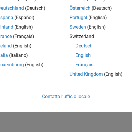
Deutschland
(Deutsch)
Österreich
(Deutsch)
España
(Español)
Portugal
(English)
inland
(English)
Sweden
(English)
rance
(Français)
Switzerland
reland
(English)
Deutsch
talia
(Italiano)
English
Luxembourg
(English)
Français
United Kingdom
(English)
Contatta l’ufficio locale