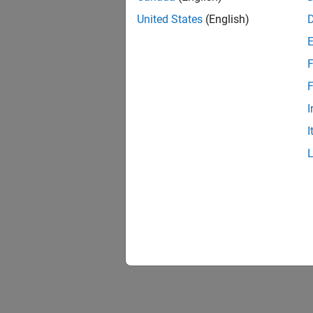
United States
(English)
F
F
I
I