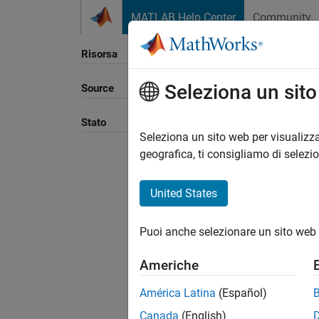
Vai al contenuto
MATLAB Help Center
Community
Risorsa
Seleziona un sit
Source
Ordina
Stato
Seleziona un sito web per visualizza
geografica, ti consigliamo di selezi
United States
Puoi anche selezionare un sito web 
Americhe
América Latina
(Español)
Canada
(English)