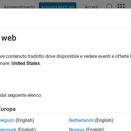
Apprendimento
Accedi
Acquista MATLAB
o web
 per
re contenuto tradotto dove disponibile e vedere eventi e offerte l
onare:
United States
.
dal seguente elenco:
Europa
Belgium
(English)
Netherlands
(English)
Denmark
(English)
Norway
(English)