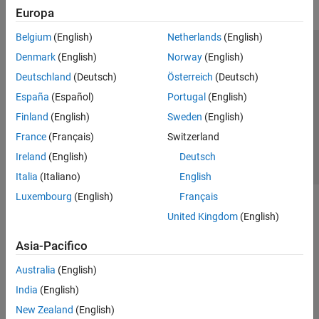
Europa
Belgium
(English)
Netherlands
(English)
Centro di fiducia
Marchi
Informativa sulla privacy
Denmark
(English)
Norway
(English)
Antipirateria
Stato dell'applicazione
Contatti
Deutschland
(Deutsch)
Österreich
(Deutsch)
© 1994-2026 The MathWorks, Inc.
España
(Español)
Portugal
(English)
Finland
(English)
Sweden
(English)
Seleziona u
Italia
France
(Français)
Switzerland
Ireland
(English)
Deutsch
Italia
(Italiano)
English
Luxembourg
(English)
Français
United Kingdom
(English)
Asia-Pacifico
Australia
(English)
India
(English)
New Zealand
(English)