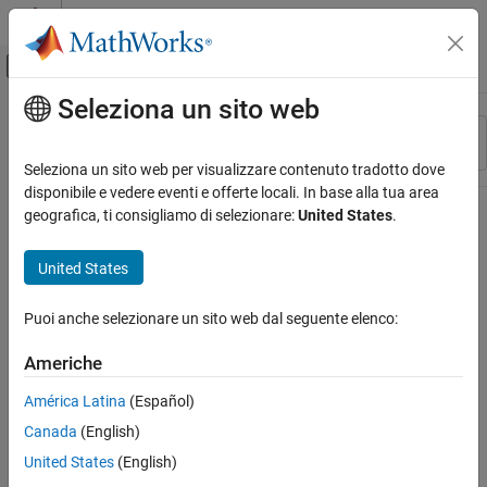
Vai al contenuto
MATLAB Help Center
Attiva/disattiva menu di navigazione off
Seleziona un sito web
Contenuto principale
Risorsa
Ordina per
Source
Seleziona un sito web per visualizzare contenuto tradotto dove
disponibile e vedere eventi e offerte locali. In base alla tua area
Stato
geografica, ti consigliamo di selezionare:
United States
.
United States
Puoi anche selezionare un sito web dal seguente elenco:
Americhe
América Latina
(Español)
Canada
(English)
United States
(English)