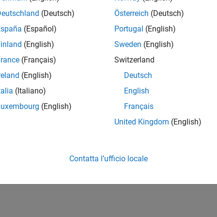
Deutschland
(Deutsch)
Österreich
(Deutsch)
España
(Español)
Portugal
(English)
inland
(English)
Sweden
(English)
rance
(Français)
Switzerland
reland
(English)
Deutsch
talia
(Italiano)
English
Luxembourg
(English)
Français
United Kingdom
(English)
Contatta l’ufficio locale