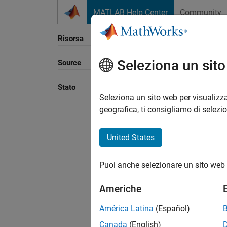
Vai al contenuto
MATLAB Help Center
Community
Risorsa
Seleziona un sit
Source
Ordina
Stato
Seleziona un sito web per visualizza
geografica, ti consigliamo di selezi
United States
Puoi anche selezionare un sito web 
Americhe
América Latina
(Español)
Canada
(English)