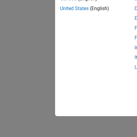
United States
(English)
F
F
I
I