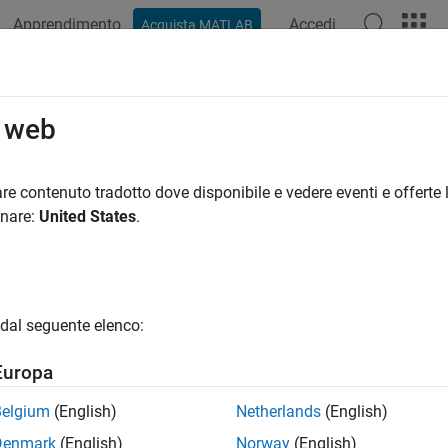
Apprendimento
Accedi
Acquista MATLAB
o web
 per
re contenuto tradotto dove disponibile e vedere eventi e offerte l
onare:
United States
.
dal seguente elenco:
Europa
Belgium
(English)
Netherlands
(English)
Denmark
(English)
Norway
(English)