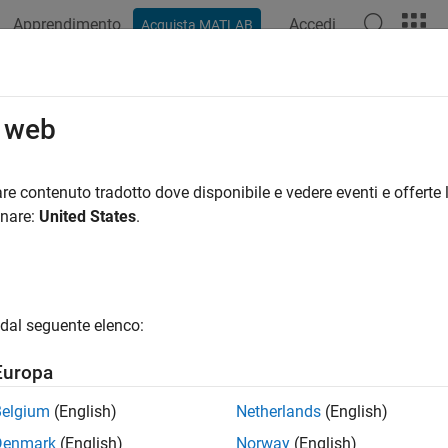
Apprendimento
Accedi
Acquista MATLAB
o web
 per
re contenuto tradotto dove disponibile e vedere eventi e offerte l
onare:
United States
.
dal seguente elenco:
Europa
Belgium
(English)
Netherlands
(English)
Denmark
(English)
Norway
(English)