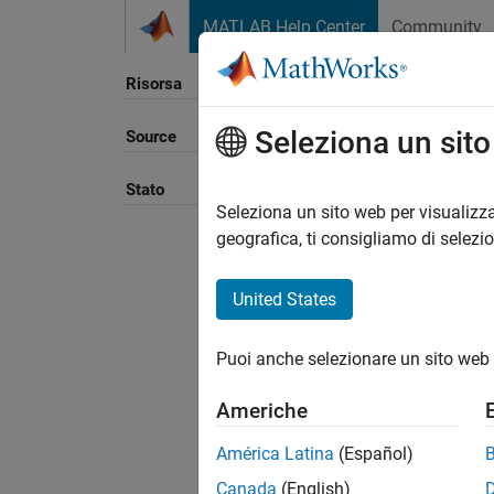
Vai al contenuto
MATLAB Help Center
Community
Risorsa
Seleziona un sit
Source
Ordina
Stato
Seleziona un sito web per visualizza
geografica, ti consigliamo di selezi
United States
Puoi anche selezionare un sito web 
Americhe
América Latina
(Español)
Canada
(English)