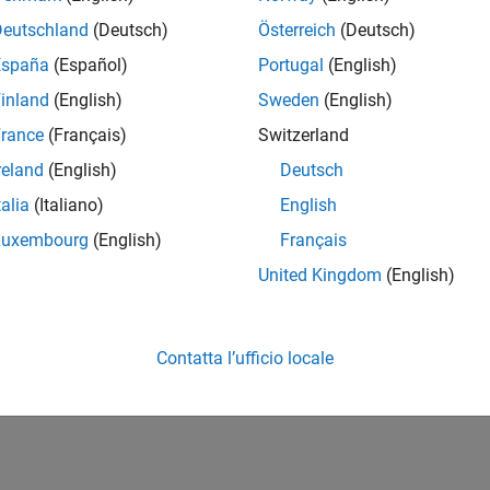
Deutschland
(Deutsch)
Österreich
(Deutsch)
España
(Español)
Portugal
(English)
inland
(English)
Sweden
(English)
rance
(Français)
Switzerland
reland
(English)
Deutsch
talia
(Italiano)
English
Luxembourg
(English)
Français
United Kingdom
(English)
Contatta l’ufficio locale