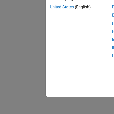
United States
(English)
F
F
I
I