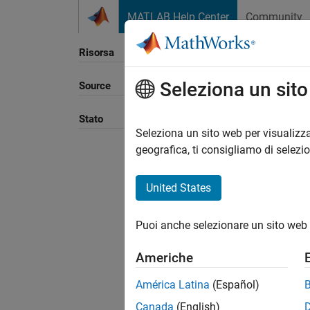
Vai al contenuto
MATLAB Help Center
Community
Risorsa
Seleziona un sit
Source
Ordina
Stato
Seleziona un sito web per visualizza
geografica, ti consigliamo di selezi
United States
Puoi anche selezionare un sito web 
Americhe
América Latina
(Español)
Canada
(English)