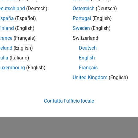
Deutschland
(Deutsch)
Österreich
(Deutsch)
España
(Español)
Portugal
(English)
inland
(English)
Sweden
(English)
rance
(Français)
Switzerland
reland
(English)
Deutsch
talia
(Italiano)
English
Luxembourg
(English)
Français
United Kingdom
(English)
Contatta l’ufficio locale