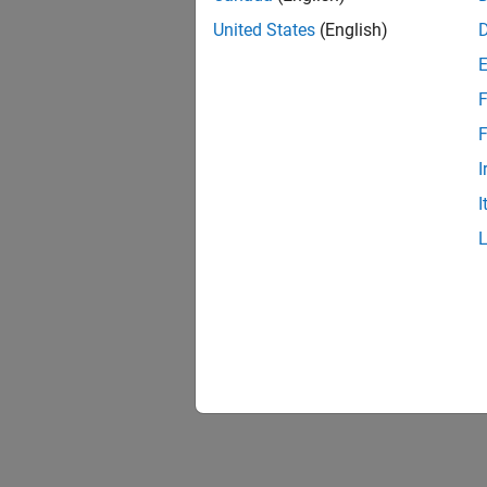
United States
(English)
F
F
I
I