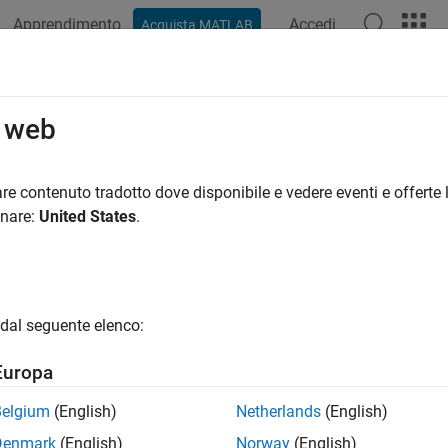
Apprendimento
Accedi
Acquista MATLAB
o web
 per
re contenuto tradotto dove disponibile e vedere eventi e offerte l
onare:
United States
.
dal seguente elenco:
Europa
Belgium
(English)
Netherlands
(English)
Denmark
(English)
Norway
(English)