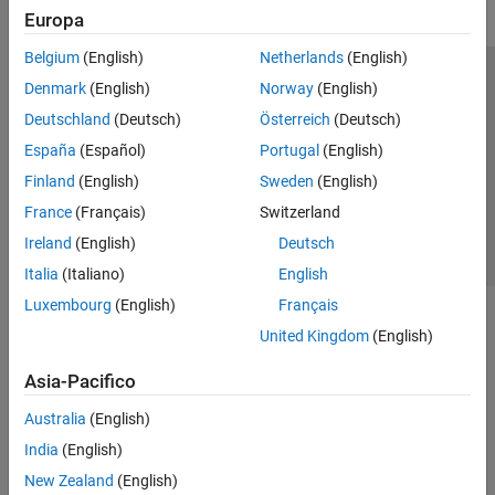
Europa
Belgium
(English)
Netherlands
(English)
Centro di fiducia
Marchi
Informativa sulla privacy
Denmark
(English)
Norway
(English)
Antipirateria
Stato dell'applicazione
Contatti
Deutschland
(Deutsch)
Österreich
(Deutsch)
© 1994-2026 The MathWorks, Inc.
España
(Español)
Portugal
(English)
Finland
(English)
Sweden
(English)
Seleziona u
Italia
France
(Français)
Switzerland
Ireland
(English)
Deutsch
Italia
(Italiano)
English
Luxembourg
(English)
Français
United Kingdom
(English)
Asia-Pacifico
Australia
(English)
India
(English)
New Zealand
(English)