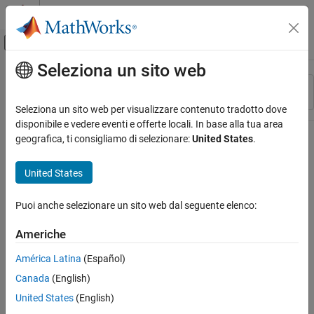
Vai al contenuto
MATLAB Help Center
Attiva/disattiva menu di navigazione off
Seleziona un sito web
Contenuto principale
Risorsa
Ordina per
Source
Seleziona un sito web per visualizzare contenuto tradotto dove
disponibile e vedere eventi e offerte locali. In base alla tua area
Stato
geografica, ti consigliamo di selezionare:
United States
.
United States
Puoi anche selezionare un sito web dal seguente elenco:
Americhe
América Latina
(Español)
Canada
(English)
United States
(English)