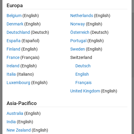
Europa
Belgium
(English)
Netherlands
(English)
Centro di fiducia
Marchi
Informativa sulla privacy
Denmark
(English)
Norway
(English)
Antipirateria
Stato dell'applicazione
Contatti
Deutschland
(Deutsch)
Österreich
(Deutsch)
© 1994-2026 The MathWorks, Inc.
España
(Español)
Portugal
(English)
Finland
(English)
Sweden
(English)
Seleziona u
Italia
France
(Français)
Switzerland
Ireland
(English)
Deutsch
Italia
(Italiano)
English
Luxembourg
(English)
Français
United Kingdom
(English)
Asia-Pacifico
Australia
(English)
India
(English)
New Zealand
(English)