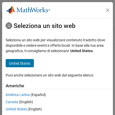
Vai al contenuto
MATLAB Help Center
Attiva/disattiva menu di navigazione off
Seleziona un sito web
Contenuto principale
Risorsa
Ordina per
Source
Seleziona un sito web per visualizzare contenuto tradotto dove
disponibile e vedere eventi e offerte locali. In base alla tua area
Stato
geografica, ti consigliamo di selezionare:
United States
.
United States
Puoi anche selezionare un sito web dal seguente elenco:
Americhe
América Latina
(Español)
Canada
(English)
United States
(English)