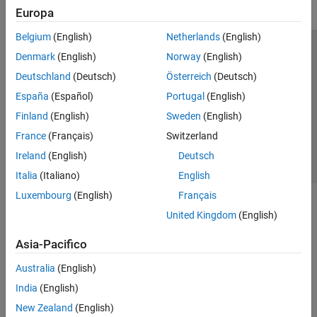
Europa
Belgium
(English)
Netherlands
(English)
Centro di fiducia
Marchi
Informativa sulla privacy
Denmark
(English)
Norway
(English)
Antipirateria
Stato dell'applicazione
Contatti
Deutschland
(Deutsch)
Österreich
(Deutsch)
© 1994-2026 The MathWorks, Inc.
España
(Español)
Portugal
(English)
Finland
(English)
Sweden
(English)
Seleziona u
Italia
France
(Français)
Switzerland
Ireland
(English)
Deutsch
Italia
(Italiano)
English
Luxembourg
(English)
Français
United Kingdom
(English)
Asia-Pacifico
Australia
(English)
India
(English)
New Zealand
(English)