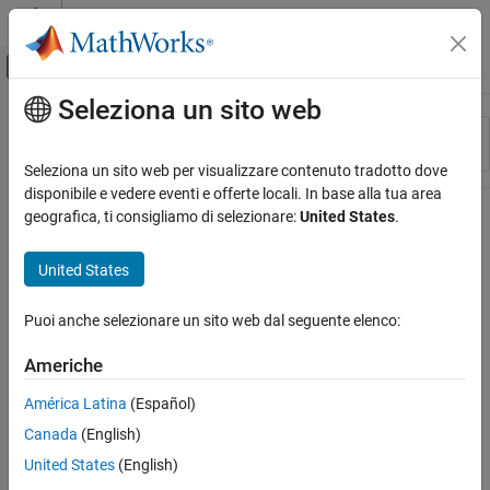
Vai al contenuto
MATLAB Help Center
Attiva/disattiva menu di navigazione off
Seleziona un sito web
Contenuto principale
Risorsa
Ordina per
Source
Seleziona un sito web per visualizzare contenuto tradotto dove
disponibile e vedere eventi e offerte locali. In base alla tua area
Stato
geografica, ti consigliamo di selezionare:
United States
.
United States
Puoi anche selezionare un sito web dal seguente elenco:
Americhe
América Latina
(Español)
Canada
(English)
United States
(English)