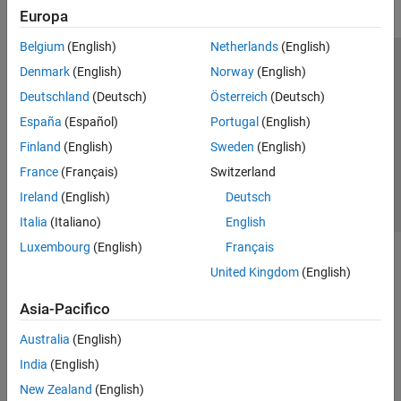
Europa
Belgium
(English)
Netherlands
(English)
Centro di fiducia
Marchi
Informativa sulla privacy
Denmark
(English)
Norway
(English)
Antipirateria
Stato dell'applicazione
Contatti
Deutschland
(Deutsch)
Österreich
(Deutsch)
© 1994-2026 The MathWorks, Inc.
España
(Español)
Portugal
(English)
Finland
(English)
Sweden
(English)
Seleziona u
Italia
France
(Français)
Switzerland
Ireland
(English)
Deutsch
Italia
(Italiano)
English
Luxembourg
(English)
Français
United Kingdom
(English)
Asia-Pacifico
Australia
(English)
India
(English)
New Zealand
(English)