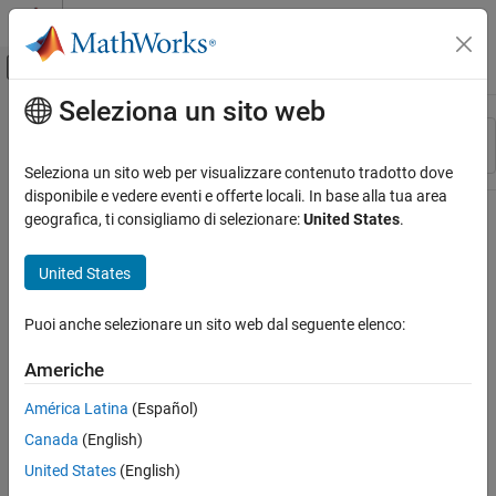
Vai al contenuto
MATLAB Help Center
Attiva/disattiva menu di navigazione off
Seleziona un sito web
Contenuto principale
Risorsa
Ordina per
Source
Seleziona un sito web per visualizzare contenuto tradotto dove
disponibile e vedere eventi e offerte locali. In base alla tua area
Stato
geografica, ti consigliamo di selezionare:
United States
.
United States
Puoi anche selezionare un sito web dal seguente elenco:
Americhe
América Latina
(Español)
Canada
(English)
United States
(English)