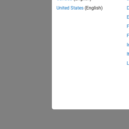
United States
(English)
F
F
I
I