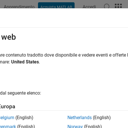
Apprendimento
Accedi
Acquista MATLAB
o web
 per
re contenuto tradotto dove disponibile e vedere eventi e offerte l
onare:
United States
.
dal seguente elenco:
Europa
Belgium
(English)
Netherlands
(English)
Denmark
(English)
Norway
(English)