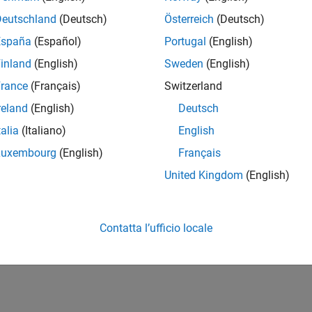
Deutschland
(Deutsch)
Österreich
(Deutsch)
España
(Español)
Portugal
(English)
inland
(English)
Sweden
(English)
rance
(Français)
Switzerland
reland
(English)
Deutsch
talia
(Italiano)
English
Luxembourg
(English)
Français
United Kingdom
(English)
Contatta l’ufficio locale