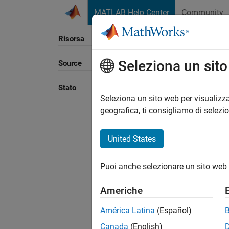
Vai al contenuto
MATLAB Help Center
Community
Risorsa
Seleziona un sit
Source
Ordina
Stato
Seleziona un sito web per visualizza
geografica, ti consigliamo di selezi
United States
Puoi anche selezionare un sito web 
Americhe
América Latina
(Español)
Canada
(English)