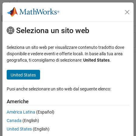
Vai al contenuto
MATLAB Help Center
Attiva/disattiva menu di navigazione off
Seleziona un sito web
Contenuto principale
Risorsa
Ordina per
Source
Seleziona un sito web per visualizzare contenuto tradotto dove
disponibile e vedere eventi e offerte locali. In base alla tua area
Stato
geografica, ti consigliamo di selezionare:
United States
.
United States
Puoi anche selezionare un sito web dal seguente elenco:
Americhe
América Latina
(Español)
Canada
(English)
United States
(English)