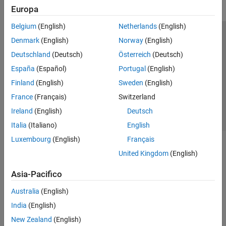
Europa
Belgium
(English)
Netherlands
(English)
Centro di fiducia
Marchi
Informativa sulla privacy
Denmark
(English)
Norway
(English)
Antipirateria
Stato dell'applicazione
Contatti
Deutschland
(Deutsch)
Österreich
(Deutsch)
© 1994-2026 The MathWorks, Inc.
España
(Español)
Portugal
(English)
Finland
(English)
Sweden
(English)
Seleziona u
Italia
France
(Français)
Switzerland
Ireland
(English)
Deutsch
Italia
(Italiano)
English
Luxembourg
(English)
Français
United Kingdom
(English)
Asia-Pacifico
Australia
(English)
India
(English)
New Zealand
(English)