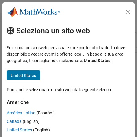
Vai al contenuto
MATLAB Help Center
Attiva/disattiva menu di navigazione off
Seleziona un sito web
Contenuto principale
Risorsa
Ordina per
Source
Seleziona un sito web per visualizzare contenuto tradotto dove
disponibile e vedere eventi e offerte locali. In base alla tua area
Stato
geografica, ti consigliamo di selezionare:
United States
.
United States
Puoi anche selezionare un sito web dal seguente elenco:
Americhe
América Latina
(Español)
Canada
(English)
United States
(English)