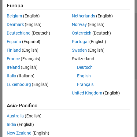
Europa
Belgium
(English)
Netherlands
(English)
Centro di fiducia
Marchi
Informativa sulla privacy
Denmark
(English)
Norway
(English)
Antipirateria
Stato dell'applicazione
Contatti
Deutschland
(Deutsch)
Österreich
(Deutsch)
© 1994-2026 The MathWorks, Inc.
España
(Español)
Portugal
(English)
Finland
(English)
Sweden
(English)
Seleziona u
Italia
France
(Français)
Switzerland
Ireland
(English)
Deutsch
Italia
(Italiano)
English
Luxembourg
(English)
Français
United Kingdom
(English)
Asia-Pacifico
Australia
(English)
India
(English)
New Zealand
(English)