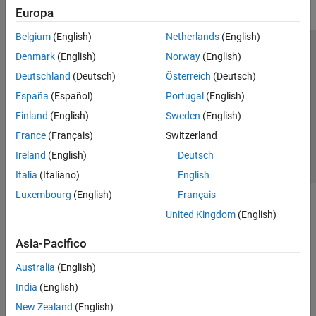
Europa
Belgium
(English)
Netherlands
(English)
Centro di fiducia
Marchi
Informativa sulla privacy
Denmark
(English)
Norway
(English)
Antipirateria
Stato dell'applicazione
Contatti
Deutschland
(Deutsch)
Österreich
(Deutsch)
© 1994-2026 The MathWorks, Inc.
España
(Español)
Portugal
(English)
Finland
(English)
Sweden
(English)
Seleziona u
Italia
France
(Français)
Switzerland
Ireland
(English)
Deutsch
Italia
(Italiano)
English
Luxembourg
(English)
Français
United Kingdom
(English)
Asia-Pacifico
Australia
(English)
India
(English)
New Zealand
(English)