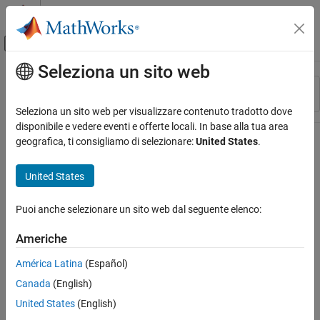
Vai al contenuto
MATLAB Help Center
Attiva/disattiva menu di navigazione off
Seleziona un sito web
Contenuto principale
Risorsa
Ordina per
Source
Seleziona un sito web per visualizzare contenuto tradotto dove
disponibile e vedere eventi e offerte locali. In base alla tua area
Stato
geografica, ti consigliamo di selezionare:
United States
.
United States
Puoi anche selezionare un sito web dal seguente elenco:
Americhe
América Latina
(Español)
Canada
(English)
United States
(English)