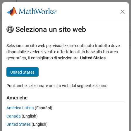
Vai al contenuto
MATLAB Help Center
Attiva/disattiva menu di navigazione off
Seleziona un sito web
Contenuto principale
Risorsa
Ordina per
Source
Seleziona un sito web per visualizzare contenuto tradotto dove
disponibile e vedere eventi e offerte locali. In base alla tua area
Stato
geografica, ti consigliamo di selezionare:
United States
.
United States
Puoi anche selezionare un sito web dal seguente elenco:
Americhe
América Latina
(Español)
Canada
(English)
United States
(English)