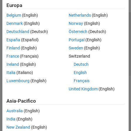
Europa
Belgium
(English)
Netherlands
(English)
Centro di fiducia
Marchi
Informativa sulla privacy
Denmark
(English)
Norway
(English)
Antipirateria
Stato dell'applicazione
Contatti
Deutschland
(Deutsch)
Österreich
(Deutsch)
© 1994-2026 The MathWorks, Inc.
España
(Español)
Portugal
(English)
Finland
(English)
Sweden
(English)
Seleziona u
Italia
France
(Français)
Switzerland
Ireland
(English)
Deutsch
Italia
(Italiano)
English
Luxembourg
(English)
Français
United Kingdom
(English)
Asia-Pacifico
Australia
(English)
India
(English)
New Zealand
(English)