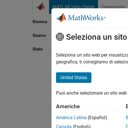
Vai al contenuto
MATLAB Help Center
Community
Risorsa
Seleziona un sit
Source
Ordina
Stato
Seleziona un sito web per visualizza
geografica, ti consigliamo di selezi
United States
Puoi anche selezionare un sito web 
Americhe
América Latina
(Español)
Canada
(English)