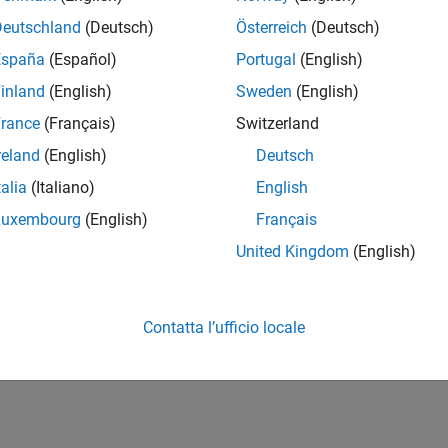
Deutschland
(Deutsch)
Österreich
(Deutsch)
España
(Español)
Portugal
(English)
inland
(English)
Sweden
(English)
rance
(Français)
Switzerland
reland
(English)
Deutsch
talia
(Italiano)
English
Luxembourg
(English)
Français
United Kingdom
(English)
Contatta l’ufficio locale