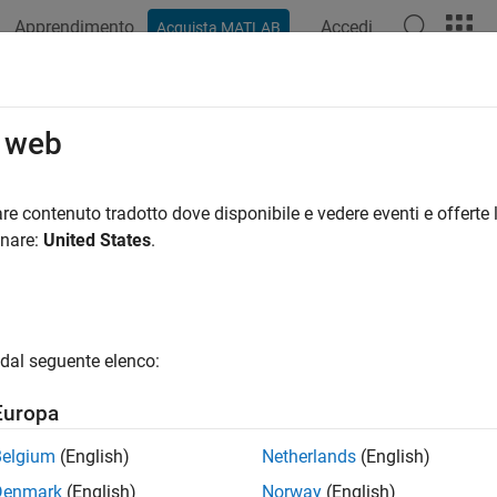
Apprendimento
Accedi
Acquista MATLAB
o web
 per
re contenuto tradotto dove disponibile e vedere eventi e offerte l
onare:
United States
.
dal seguente elenco:
Europa
Belgium
(English)
Netherlands
(English)
Denmark
(English)
Norway
(English)