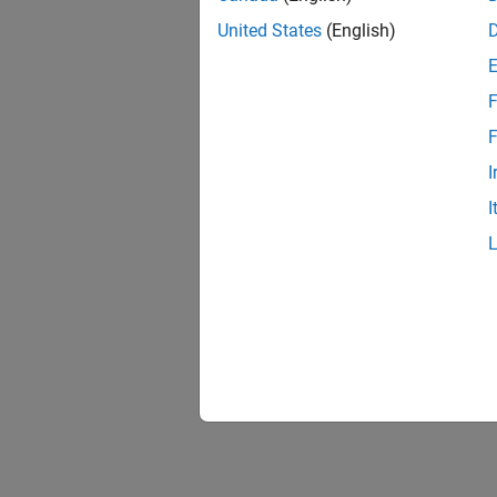
United States
(English)
F
F
I
I