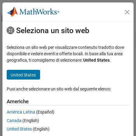
Vai al contenuto
MATLAB Help Center
Attiva/disattiva menu di navigazione off
Seleziona un sito web
Contenuto principale
Risorsa
Ordina per
Source
Seleziona un sito web per visualizzare contenuto tradotto dove
disponibile e vedere eventi e offerte locali. In base alla tua area
Stato
geografica, ti consigliamo di selezionare:
United States
.
United States
Puoi anche selezionare un sito web dal seguente elenco:
Americhe
América Latina
(Español)
Canada
(English)
United States
(English)