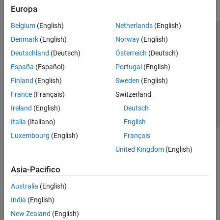
Europa
Belgium
(English)
Netherlands
(English)
Centro di fiducia
Marchi
Informativa sulla privacy
Denmark
(English)
Norway
(English)
Antipirateria
Stato dell'applicazione
Contatti
Deutschland
(Deutsch)
Österreich
(Deutsch)
© 1994-2026 The MathWorks, Inc.
España
(Español)
Portugal
(English)
Finland
(English)
Sweden
(English)
Seleziona u
Italia
France
(Français)
Switzerland
Ireland
(English)
Deutsch
Italia
(Italiano)
English
Luxembourg
(English)
Français
United Kingdom
(English)
Asia-Pacifico
Australia
(English)
India
(English)
New Zealand
(English)