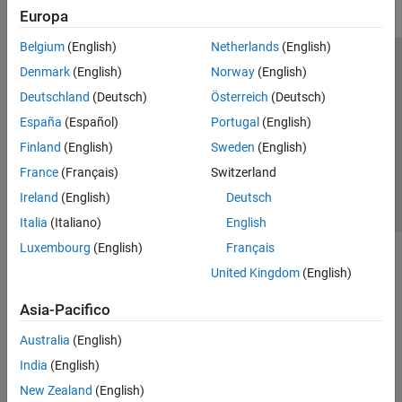
Europa
Belgium
(English)
Netherlands
(English)
Centro di fiducia
Marchi
Informativa sulla privacy
Denmark
(English)
Norway
(English)
Antipirateria
Stato dell'applicazione
Contatti
Deutschland
(Deutsch)
Österreich
(Deutsch)
© 1994-2026 The MathWorks, Inc.
España
(Español)
Portugal
(English)
Finland
(English)
Sweden
(English)
Seleziona u
Italia
France
(Français)
Switzerland
Ireland
(English)
Deutsch
Italia
(Italiano)
English
Luxembourg
(English)
Français
United Kingdom
(English)
Asia-Pacifico
Australia
(English)
India
(English)
New Zealand
(English)