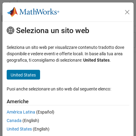
Vai al contenuto
MATLAB Help Center
Attiva/disattiva menu di navigazione off
Seleziona un sito web
Contenuto principale
Risorsa
Ordina per
Source
Seleziona un sito web per visualizzare contenuto tradotto dove
disponibile e vedere eventi e offerte locali. In base alla tua area
Stato
geografica, ti consigliamo di selezionare:
United States
.
United States
Puoi anche selezionare un sito web dal seguente elenco:
Americhe
América Latina
(Español)
Canada
(English)
United States
(English)