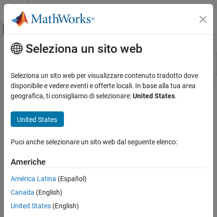
Vai al contenuto
MATLAB Help Center
Attiva/disattiva menu di navigazione off
Seleziona un sito web
Contenuto principale
Risorsa
Ordina per
Source
Seleziona un sito web per visualizzare contenuto tradotto dove
disponibile e vedere eventi e offerte locali. In base alla tua area
Stato
geografica, ti consigliamo di selezionare:
United States
.
United States
Puoi anche selezionare un sito web dal seguente elenco:
Americhe
América Latina
(Español)
Canada
(English)
United States
(English)