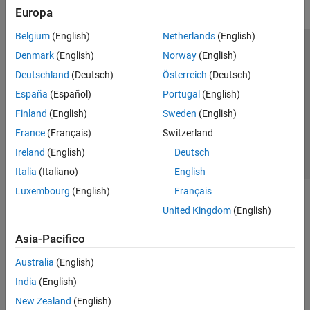
Europa
Belgium
(English)
Netherlands
(English)
Centro di fiducia
Marchi
Informativa sulla privacy
Denmark
(English)
Norway
(English)
Antipirateria
Stato dell'applicazione
Contatti
Deutschland
(Deutsch)
Österreich
(Deutsch)
© 1994-2026 The MathWorks, Inc.
España
(Español)
Portugal
(English)
Finland
(English)
Sweden
(English)
Seleziona u
Italia
France
(Français)
Switzerland
Ireland
(English)
Deutsch
Italia
(Italiano)
English
Luxembourg
(English)
Français
United Kingdom
(English)
Asia-Pacifico
Australia
(English)
India
(English)
New Zealand
(English)