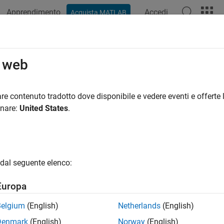
Apprendimento
Accedi
Acquista MATLAB
o web
 per
re contenuto tradotto dove disponibile e vedere eventi e offerte l
onare:
United States
.
dal seguente elenco:
Europa
Belgium
(English)
Netherlands
(English)
Denmark
(English)
Norway
(English)