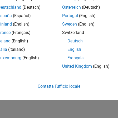
Deutschland
(Deutsch)
Österreich
(Deutsch)
España
(Español)
Portugal
(English)
inland
(English)
Sweden
(English)
rance
(Français)
Switzerland
reland
(English)
Deutsch
talia
(Italiano)
English
Luxembourg
(English)
Français
United Kingdom
(English)
Contatta l’ufficio locale