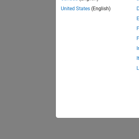
United States
(English)
F
F
I
I