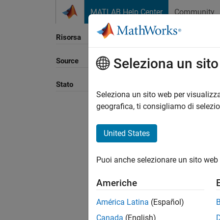
Vai al contenuto
MATLAB Help Center
Community
Risorsa
Seleziona un sit
Source
Ordina
Stato
Seleziona un sito web per visualizza
geografica, ti consigliamo di selezi
United States
Puoi anche selezionare un sito web 
Americhe
América Latina
(Español)
Canada
(English)