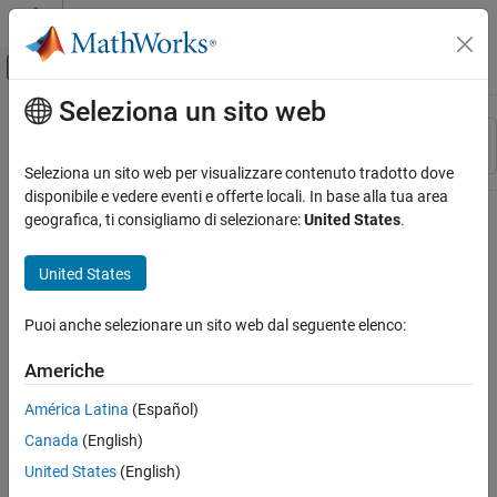
Vai al contenuto
MATLAB Help Center
Attiva/disattiva menu di navigazione off
Seleziona un sito web
Contenuto principale
Risorsa
Ordina per
Source
Seleziona un sito web per visualizzare contenuto tradotto dove
disponibile e vedere eventi e offerte locali. In base alla tua area
Stato
geografica, ti consigliamo di selezionare:
United States
.
United States
Puoi anche selezionare un sito web dal seguente elenco:
Americhe
América Latina
(Español)
Canada
(English)
United States
(English)