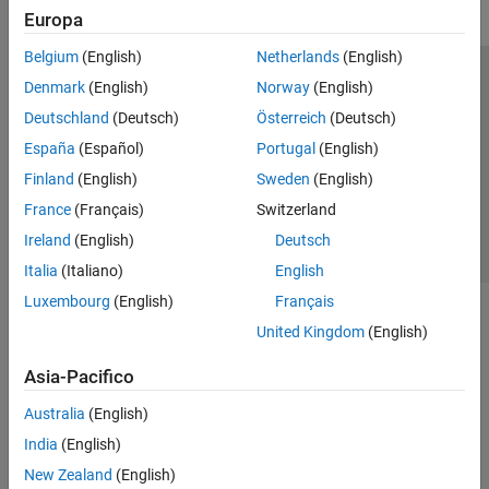
Europa
Belgium
(English)
Netherlands
(English)
Centro di fiducia
Marchi
Informativa sulla privacy
Denmark
(English)
Norway
(English)
Antipirateria
Stato dell'applicazione
Contatti
Deutschland
(Deutsch)
Österreich
(Deutsch)
© 1994-2026 The MathWorks, Inc.
España
(Español)
Portugal
(English)
Finland
(English)
Sweden
(English)
Seleziona u
Italia
France
(Français)
Switzerland
Ireland
(English)
Deutsch
Italia
(Italiano)
English
Luxembourg
(English)
Français
United Kingdom
(English)
Asia-Pacifico
Australia
(English)
India
(English)
New Zealand
(English)