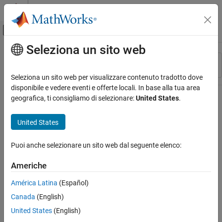
Vai al contenuto
MATLAB Help Center
Attiva/disattiva menu di navigazione off
Seleziona un sito web
Contenuto principale
Risorsa
Ordina per
Source
Seleziona un sito web per visualizzare contenuto tradotto dove
disponibile e vedere eventi e offerte locali. In base alla tua area
Stato
geografica, ti consigliamo di selezionare:
United States
.
United States
Puoi anche selezionare un sito web dal seguente elenco:
Americhe
América Latina
(Español)
Canada
(English)
United States
(English)