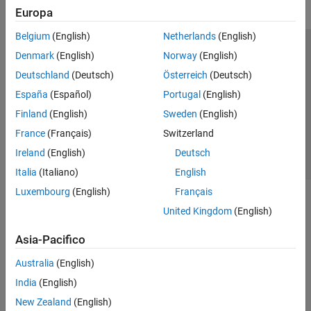
Europa
Belgium
(English)
Netherlands
(English)
Centro di fiducia
Marchi
Informativa sulla privacy
Denmark
(English)
Norway
(English)
Antipirateria
Stato dell'applicazione
Contatti
Deutschland
(Deutsch)
Österreich
(Deutsch)
© 1994-2026 The MathWorks, Inc.
España
(Español)
Portugal
(English)
Finland
(English)
Sweden
(English)
Seleziona u
Italia
France
(Français)
Switzerland
Ireland
(English)
Deutsch
Italia
(Italiano)
English
Luxembourg
(English)
Français
United Kingdom
(English)
Asia-Pacifico
Australia
(English)
India
(English)
New Zealand
(English)