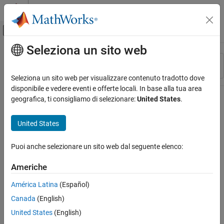
Vai al contenuto
MATLAB Help Center
Attiva/disattiva menu di navigazione off
Seleziona un sito web
Contenuto principale
Risorsa
Ordina per
Source
Seleziona un sito web per visualizzare contenuto tradotto dove
disponibile e vedere eventi e offerte locali. In base alla tua area
Stato
geografica, ti consigliamo di selezionare:
United States
.
United States
Puoi anche selezionare un sito web dal seguente elenco:
Americhe
América Latina
(Español)
Canada
(English)
United States
(English)