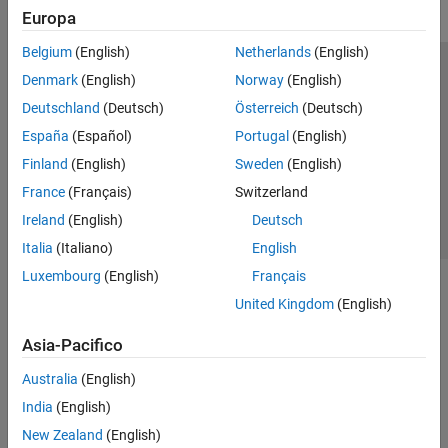
Europa
Belgium
(English)
Netherlands
(English)
Centro di fiducia
Marchi
Informativa sulla privacy
Denmark
(English)
Norway
(English)
Antipirateria
Stato dell'applicazione
Contatti
Deutschland
(Deutsch)
Österreich
(Deutsch)
© 1994-2026 The MathWorks, Inc.
España
(Español)
Portugal
(English)
Finland
(English)
Sweden
(English)
Seleziona u
Italia
France
(Français)
Switzerland
Ireland
(English)
Deutsch
Italia
(Italiano)
English
Luxembourg
(English)
Français
United Kingdom
(English)
Asia-Pacifico
Australia
(English)
India
(English)
New Zealand
(English)