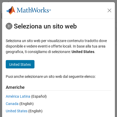
Vai al contenuto
MATLAB Help Center
Attiva/disattiva menu di navigazione off
Seleziona un sito web
Contenuto principale
Risorsa
Ordina per
Source
Seleziona un sito web per visualizzare contenuto tradotto dove
disponibile e vedere eventi e offerte locali. In base alla tua area
Stato
geografica, ti consigliamo di selezionare:
United States
.
United States
Puoi anche selezionare un sito web dal seguente elenco:
Americhe
América Latina
(Español)
Canada
(English)
United States
(English)