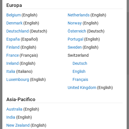
Europa
Belgium
(English)
Netherlands
(English)
Centro di fiducia
Marchi
Informativa sulla privacy
Denmark
(English)
Norway
(English)
Antipirateria
Stato dell'applicazione
Contatti
Deutschland
(Deutsch)
Österreich
(Deutsch)
© 1994-2026 The MathWorks, Inc.
España
(Español)
Portugal
(English)
Finland
(English)
Sweden
(English)
Seleziona u
Italia
France
(Français)
Switzerland
Ireland
(English)
Deutsch
Italia
(Italiano)
English
Luxembourg
(English)
Français
United Kingdom
(English)
Asia-Pacifico
Australia
(English)
India
(English)
New Zealand
(English)