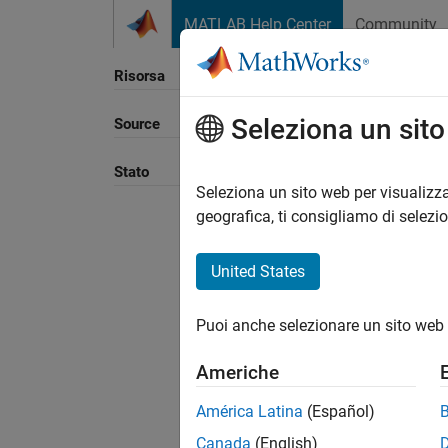
Vai al contenuto
MATLAB Help Center
Community
Risorsa
Seleziona un sit
Source
Ordina
Stato
Seleziona un sito web per visualizza
geografica, ti consigliamo di selezi
United States
Puoi anche selezionare un sito web 
Americhe
América Latina
(Español)
Canada
(English)