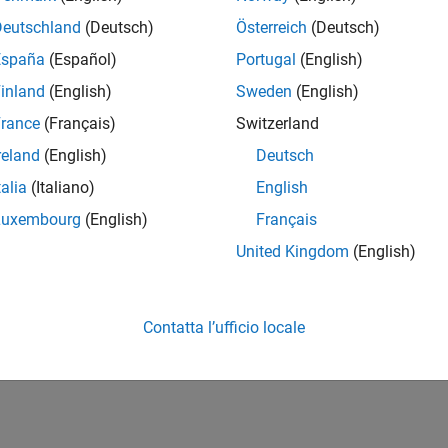
Deutschland
(Deutsch)
Österreich
(Deutsch)
España
(Español)
Portugal
(English)
inland
(English)
Sweden
(English)
rance
(Français)
Switzerland
reland
(English)
Deutsch
talia
(Italiano)
English
Luxembourg
(English)
Français
United Kingdom
(English)
Contatta l’ufficio locale