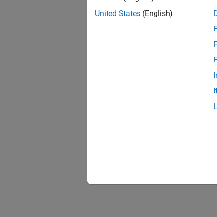
United States
(English)
F
F
I
I