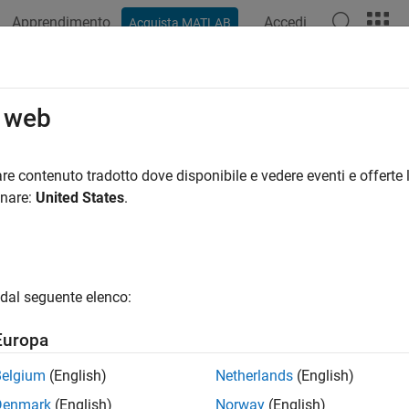
Apprendimento
Accedi
Acquista MATLAB
o web
 per
re contenuto tradotto dove disponibile e vedere eventi e offerte l
onare:
United States
.
dal seguente elenco:
Europa
Belgium
(English)
Netherlands
(English)
Denmark
(English)
Norway
(English)