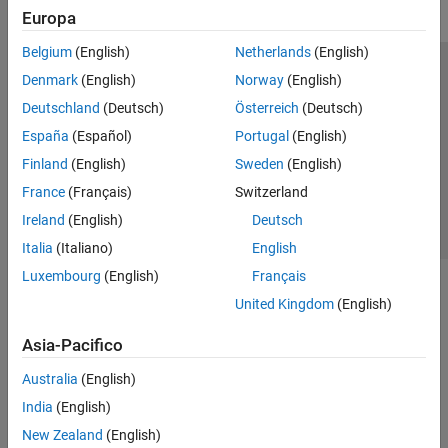
Europa
Belgium
(English)
Netherlands
(English)
Centro di fiducia
Marchi
Informativa sulla privacy
Denmark
(English)
Norway
(English)
Antipirateria
Stato dell'applicazione
Contatti
Deutschland
(Deutsch)
Österreich
(Deutsch)
© 1994-2026 The MathWorks, Inc.
España
(Español)
Portugal
(English)
Finland
(English)
Sweden
(English)
Seleziona u
Italia
France
(Français)
Switzerland
Ireland
(English)
Deutsch
Italia
(Italiano)
English
Luxembourg
(English)
Français
United Kingdom
(English)
Asia-Pacifico
Australia
(English)
India
(English)
New Zealand
(English)