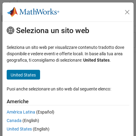
Vai al contenuto
MATLAB Help Center
Attiva/disattiva menu di navigazione off
Seleziona un sito web
Contenuto principale
Risorsa
Ordina per
Source
Seleziona un sito web per visualizzare contenuto tradotto dove
disponibile e vedere eventi e offerte locali. In base alla tua area
Stato
geografica, ti consigliamo di selezionare:
United States
.
United States
Puoi anche selezionare un sito web dal seguente elenco:
Americhe
América Latina
(Español)
Canada
(English)
United States
(English)