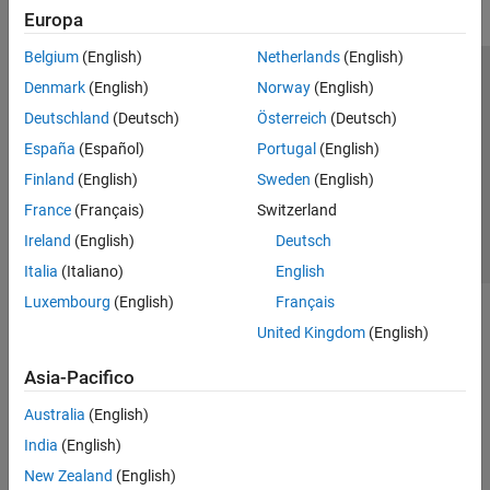
Europa
Belgium
(English)
Netherlands
(English)
Centro di fiducia
Marchi
Informativa sulla privacy
Denmark
(English)
Norway
(English)
Antipirateria
Stato dell'applicazione
Contatti
Deutschland
(Deutsch)
Österreich
(Deutsch)
© 1994-2026 The MathWorks, Inc.
España
(Español)
Portugal
(English)
Finland
(English)
Sweden
(English)
Seleziona u
Italia
France
(Français)
Switzerland
Ireland
(English)
Deutsch
Italia
(Italiano)
English
Luxembourg
(English)
Français
United Kingdom
(English)
Asia-Pacifico
Australia
(English)
India
(English)
New Zealand
(English)