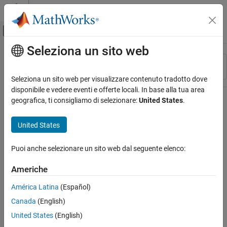
Vai al contenuto
MATLAB Help Center
Attiva/disattiva menu di navigazione off
Seleziona un sito web
Contenuto principale
Risorsa
Ordina per
Source
Seleziona un sito web per visualizzare contenuto tradotto dove
disponibile e vedere eventi e offerte locali. In base alla tua area
Stato
geografica, ti consigliamo di selezionare:
United States
.
United States
Puoi anche selezionare un sito web dal seguente elenco:
Americhe
América Latina
(Español)
Canada
(English)
United States
(English)