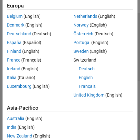
Europa
Belgium
(English)
Netherlands
(English)
Centro di fiducia
Marchi
Informativa sulla privacy
Denmark
(English)
Norway
(English)
Antipirateria
Stato dell'applicazione
Contatti
Deutschland
(Deutsch)
Österreich
(Deutsch)
© 1994-2026 The MathWorks, Inc.
España
(Español)
Portugal
(English)
Finland
(English)
Sweden
(English)
Seleziona u
Italia
France
(Français)
Switzerland
Ireland
(English)
Deutsch
Italia
(Italiano)
English
Luxembourg
(English)
Français
United Kingdom
(English)
Asia-Pacifico
Australia
(English)
India
(English)
New Zealand
(English)