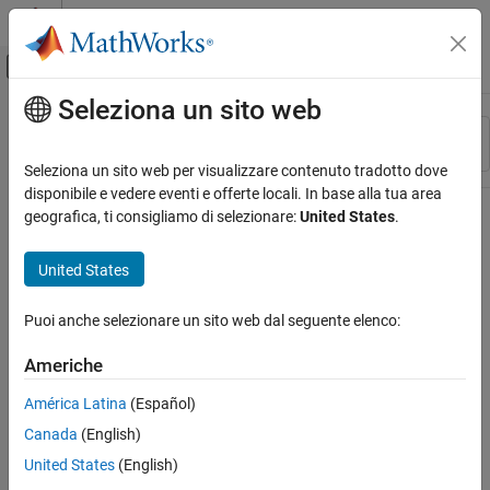
Vai al contenuto
MATLAB Help Center
Attiva/disattiva menu di navigazione off
Seleziona un sito web
Contenuto principale
Risorsa
Ordina per
Source
Seleziona un sito web per visualizzare contenuto tradotto dove
disponibile e vedere eventi e offerte locali. In base alla tua area
Stato
geografica, ti consigliamo di selezionare:
United States
.
United States
Puoi anche selezionare un sito web dal seguente elenco:
Americhe
América Latina
(Español)
Canada
(English)
United States
(English)