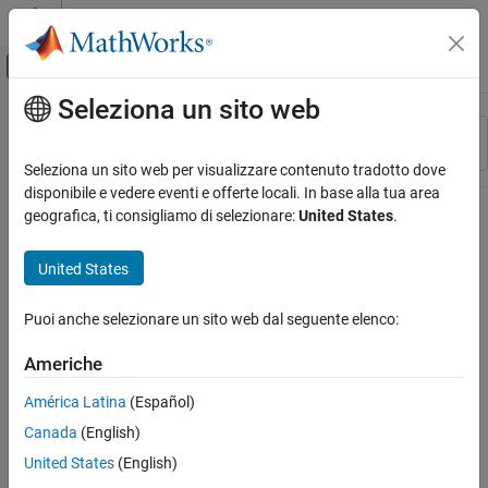
Vai al contenuto
MATLAB Help Center
Attiva/disattiva menu di navigazione off
Seleziona un sito web
Contenuto principale
Risorsa
Ordina per
Source
Seleziona un sito web per visualizzare contenuto tradotto dove
disponibile e vedere eventi e offerte locali. In base alla tua area
Stato
geografica, ti consigliamo di selezionare:
United States
.
United States
Puoi anche selezionare un sito web dal seguente elenco:
Americhe
América Latina
(Español)
Canada
(English)
United States
(English)