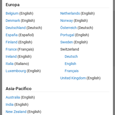
Europa
Belgium
(English)
Netherlands
(English)
Centro di fiducia
Marchi
Informativa sulla privacy
Denmark
(English)
Norway
(English)
Antipirateria
Stato dell'applicazione
Contatti
Deutschland
(Deutsch)
Österreich
(Deutsch)
© 1994-2026 The MathWorks, Inc.
España
(Español)
Portugal
(English)
Finland
(English)
Sweden
(English)
Seleziona u
Italia
France
(Français)
Switzerland
Ireland
(English)
Deutsch
Italia
(Italiano)
English
Luxembourg
(English)
Français
United Kingdom
(English)
Asia-Pacifico
Australia
(English)
India
(English)
New Zealand
(English)