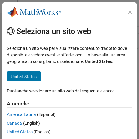
Vai al contenuto
MATLAB Help Center
Attiva/disattiva menu di navigazione off
Seleziona un sito web
Contenuto principale
Risorsa
Ordina per
Source
Seleziona un sito web per visualizzare contenuto tradotto dove
disponibile e vedere eventi e offerte locali. In base alla tua area
Stato
geografica, ti consigliamo di selezionare:
United States
.
United States
Puoi anche selezionare un sito web dal seguente elenco:
Americhe
América Latina
(Español)
Canada
(English)
United States
(English)