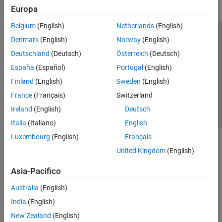
Europa
Belgium
(English)
Netherlands
(English)
Centro di fiducia
Marchi
Informativa sulla privacy
Denmark
(English)
Norway
(English)
Antipirateria
Stato dell'applicazione
Contatti
Deutschland
(Deutsch)
Österreich
(Deutsch)
© 1994-2026 The MathWorks, Inc.
España
(Español)
Portugal
(English)
Finland
(English)
Sweden
(English)
Seleziona u
Italia
France
(Français)
Switzerland
Ireland
(English)
Deutsch
Italia
(Italiano)
English
Luxembourg
(English)
Français
United Kingdom
(English)
Asia-Pacifico
Australia
(English)
India
(English)
New Zealand
(English)