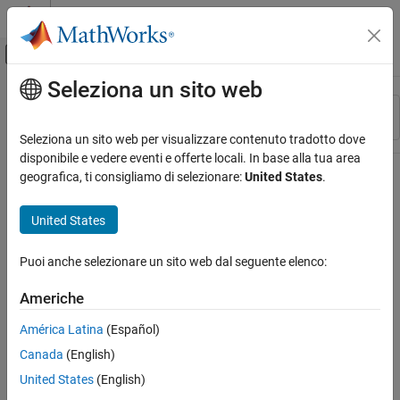
Vai al contenuto
MATLAB Help Center
Attiva/disattiva menu di navigazione off
Seleziona un sito web
Contenuto principale
Risorsa
Ordina per
Source
Seleziona un sito web per visualizzare contenuto tradotto dove
disponibile e vedere eventi e offerte locali. In base alla tua area
Stato
geografica, ti consigliamo di selezionare:
United States
.
United States
Puoi anche selezionare un sito web dal seguente elenco:
Americhe
América Latina
(Español)
Canada
(English)
United States
(English)