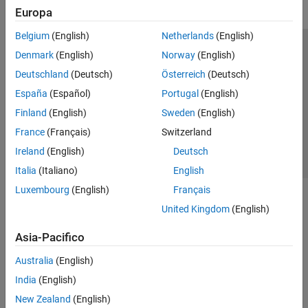
Europa
Belgium
(English)
Netherlands
(English)
Centro di fiducia
Marchi
Informativa sulla privacy
Denmark
(English)
Norway
(English)
Antipirateria
Stato dell'applicazione
Contatti
Deutschland
(Deutsch)
Österreich
(Deutsch)
© 1994-2026 The MathWorks, Inc.
España
(Español)
Portugal
(English)
Finland
(English)
Sweden
(English)
Seleziona u
Italia
France
(Français)
Switzerland
Ireland
(English)
Deutsch
Italia
(Italiano)
English
Luxembourg
(English)
Français
United Kingdom
(English)
Asia-Pacifico
Australia
(English)
India
(English)
New Zealand
(English)