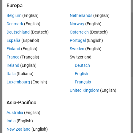
Europa
Belgium
(English)
Netherlands
(English)
Centro di fiducia
Marchi
Informativa sulla privacy
Denmark
(English)
Norway
(English)
Antipirateria
Stato dell'applicazione
Contatti
Deutschland
(Deutsch)
Österreich
(Deutsch)
© 1994-2026 The MathWorks, Inc.
España
(Español)
Portugal
(English)
Finland
(English)
Sweden
(English)
Seleziona u
Italia
France
(Français)
Switzerland
Ireland
(English)
Deutsch
Italia
(Italiano)
English
Luxembourg
(English)
Français
United Kingdom
(English)
Asia-Pacifico
Australia
(English)
India
(English)
New Zealand
(English)