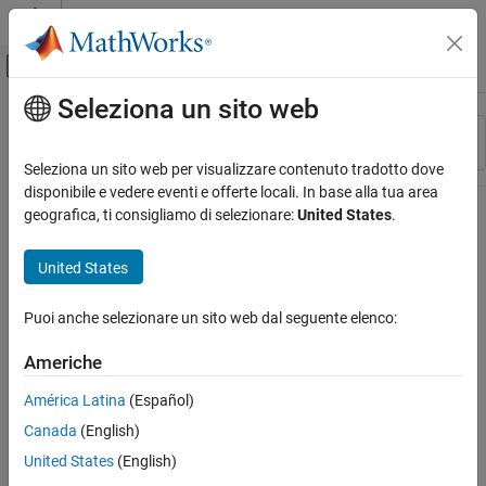
Vai al contenuto
MATLAB Help Center
Attiva/disattiva menu di navigazione off
Seleziona un sito web
Contenuto principale
Risorsa
Ordina per
Source
Seleziona un sito web per visualizzare contenuto tradotto dove
disponibile e vedere eventi e offerte locali. In base alla tua area
Stato
geografica, ti consigliamo di selezionare:
United States
.
United States
Puoi anche selezionare un sito web dal seguente elenco:
Americhe
América Latina
(Español)
Canada
(English)
United States
(English)