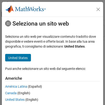
Vai al contenuto
MATLAB Help Center
Attiva/disattiva menu di navigazione off
Seleziona un sito web
Contenuto principale
Risorsa
Ordina per
Source
Seleziona un sito web per visualizzare contenuto tradotto dove
disponibile e vedere eventi e offerte locali. In base alla tua area
Stato
geografica, ti consigliamo di selezionare:
United States
.
United States
Puoi anche selezionare un sito web dal seguente elenco:
Americhe
América Latina
(Español)
Canada
(English)
United States
(English)