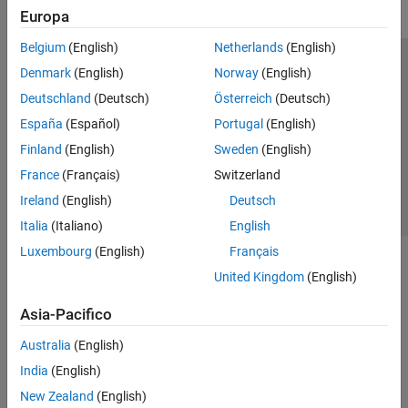
Europa
Belgium
(English)
Netherlands
(English)
Centro di fiducia
Marchi
Informativa sulla privacy
Denmark
(English)
Norway
(English)
Antipirateria
Stato dell'applicazione
Contatti
Deutschland
(Deutsch)
Österreich
(Deutsch)
© 1994-2026 The MathWorks, Inc.
España
(Español)
Portugal
(English)
Finland
(English)
Sweden
(English)
Seleziona u
Italia
France
(Français)
Switzerland
Ireland
(English)
Deutsch
Italia
(Italiano)
English
Luxembourg
(English)
Français
United Kingdom
(English)
Asia-Pacifico
Australia
(English)
India
(English)
New Zealand
(English)