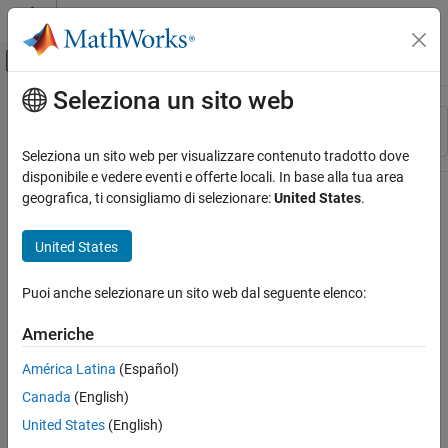
Vai al contenuto
MATLAB Help Center
Attiva/disattiva menu di navigazione off
Seleziona un sito web
Contenuto principale
Risorsa
Ordina per
Source
Seleziona un sito web per visualizzare contenuto tradotto dove
disponibile e vedere eventi e offerte locali. In base alla tua area
Stato
geografica, ti consigliamo di selezionare:
United States
.
United States
Puoi anche selezionare un sito web dal seguente elenco:
Americhe
América Latina
(Español)
Canada
(English)
United States
(English)