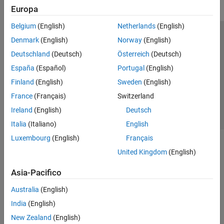
Europa
Belgium
(English)
Netherlands
(English)
Centro di fiducia
Marchi
Informativa sulla privacy
Denmark
(English)
Norway
(English)
Antipirateria
Stato dell'applicazione
Contatti
Deutschland
(Deutsch)
Österreich
(Deutsch)
© 1994-2026 The MathWorks, Inc.
España
(Español)
Portugal
(English)
Finland
(English)
Sweden
(English)
Seleziona u
Italia
France
(Français)
Switzerland
Ireland
(English)
Deutsch
Italia
(Italiano)
English
Luxembourg
(English)
Français
United Kingdom
(English)
Asia-Pacifico
Australia
(English)
India
(English)
New Zealand
(English)