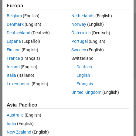
Europa
Belgium
(English)
Netherlands
(English)
Centro di fiducia
Marchi
Informativa sulla privacy
Denmark
(English)
Norway
(English)
Antipirateria
Stato dell'applicazione
Contatti
Deutschland
(Deutsch)
Österreich
(Deutsch)
© 1994-2026 The MathWorks, Inc.
España
(Español)
Portugal
(English)
Finland
(English)
Sweden
(English)
Seleziona u
Italia
France
(Français)
Switzerland
Ireland
(English)
Deutsch
Italia
(Italiano)
English
Luxembourg
(English)
Français
United Kingdom
(English)
Asia-Pacifico
Australia
(English)
India
(English)
New Zealand
(English)