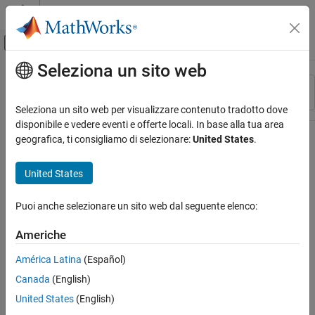
Vai al contenuto
MATLAB Help Center
Attiva/disattiva menu di navigazione off
Seleziona un sito web
Contenuto principale
Risorsa
Ordina per
Source
Seleziona un sito web per visualizzare contenuto tradotto dove
disponibile e vedere eventi e offerte locali. In base alla tua area
Stato
geografica, ti consigliamo di selezionare:
United States
.
United States
Puoi anche selezionare un sito web dal seguente elenco:
Americhe
América Latina
(Español)
Canada
(English)
United States
(English)