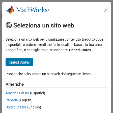
Vai al contenuto
MATLAB Help Center
Attiva/disattiva menu di navigazione off
Seleziona un sito web
Contenuto principale
Risorsa
Ordina per
Source
Seleziona un sito web per visualizzare contenuto tradotto dove
disponibile e vedere eventi e offerte locali. In base alla tua area
Stato
geografica, ti consigliamo di selezionare:
United States
.
United States
Puoi anche selezionare un sito web dal seguente elenco:
Americhe
América Latina
(Español)
Canada
(English)
United States
(English)