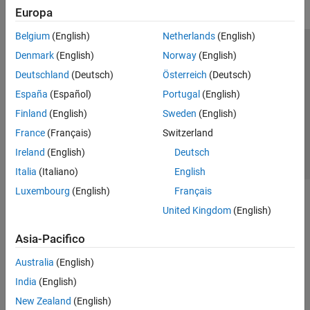
Europa
Belgium
(English)
Netherlands
(English)
Centro di fiducia
Marchi
Informativa sulla privacy
Denmark
(English)
Norway
(English)
Antipirateria
Stato dell'applicazione
Contatti
Deutschland
(Deutsch)
Österreich
(Deutsch)
© 1994-2026 The MathWorks, Inc.
España
(Español)
Portugal
(English)
Finland
(English)
Sweden
(English)
Seleziona u
Italia
France
(Français)
Switzerland
Ireland
(English)
Deutsch
Italia
(Italiano)
English
Luxembourg
(English)
Français
United Kingdom
(English)
Asia-Pacifico
Australia
(English)
India
(English)
New Zealand
(English)