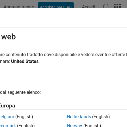
Apprendimento
Accedi
Acquista MATLAB
o web
 per
re contenuto tradotto dove disponibile e vedere eventi e offerte l
onare:
United States
.
dal seguente elenco:
Europa
Belgium
(English)
Netherlands
(English)
Denmark
(English)
Norway
(English)