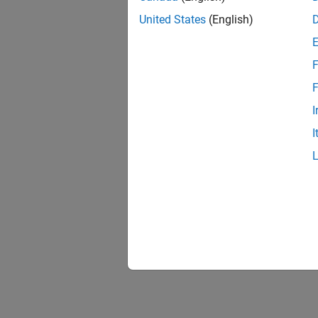
United States
(English)
F
F
I
I