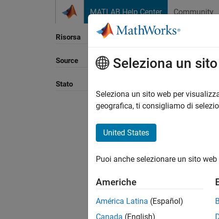
Vai al contenuto
MATLAB Help Center
Community
Risorsa
Seleziona un sit
Source
Ordina
Stato
Seleziona un sito web per visualizza
geografica, ti consigliamo di selezi
United States
Puoi anche selezionare un sito web 
Americhe
América Latina
(Español)
Canada
(English)