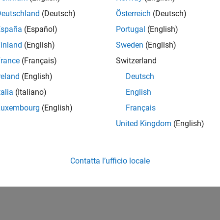
Deutschland
(Deutsch)
Österreich
(Deutsch)
España
(Español)
Portugal
(English)
inland
(English)
Sweden
(English)
rance
(Français)
Switzerland
reland
(English)
Deutsch
talia
(Italiano)
English
Luxembourg
(English)
Français
United Kingdom
(English)
Contatta l’ufficio locale