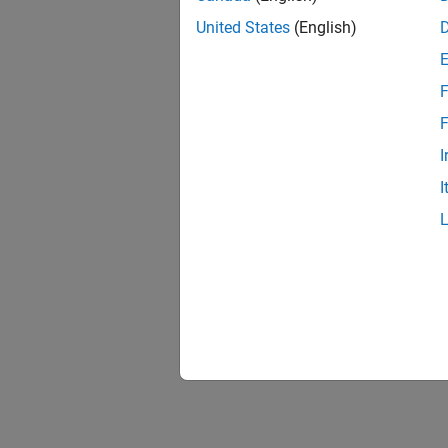
United States
(English)
F
F
I
I