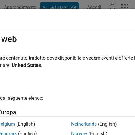
Apprendimento
Accedi
Acquista MATLAB
o web
 per
re contenuto tradotto dove disponibile e vedere eventi e offerte l
onare:
United States
.
dal seguente elenco:
Europa
Belgium
(English)
Netherlands
(English)
Denmark
(English)
Norway
(English)