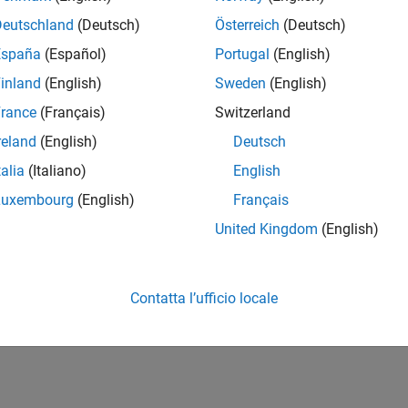
Deutschland
(Deutsch)
Österreich
(Deutsch)
España
(Español)
Portugal
(English)
inland
(English)
Sweden
(English)
rance
(Français)
Switzerland
reland
(English)
Deutsch
talia
(Italiano)
English
Luxembourg
(English)
Français
United Kingdom
(English)
Contatta l’ufficio locale