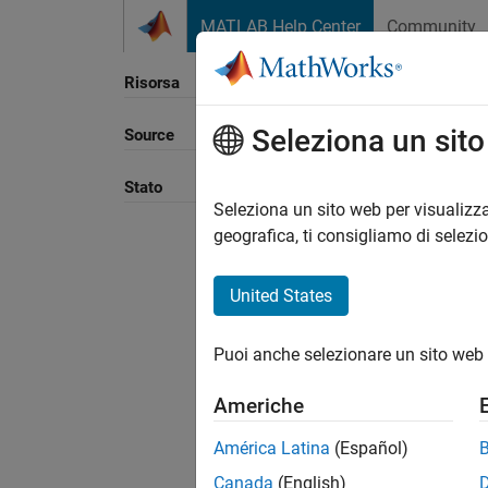
Vai al contenuto
MATLAB Help Center
Community
Risorsa
Seleziona un sit
Source
Ordina
Stato
Seleziona un sito web per visualizza
geografica, ti consigliamo di selezi
United States
Puoi anche selezionare un sito web 
Americhe
América Latina
(Español)
Canada
(English)