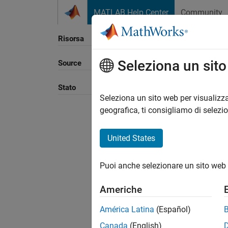
Vai al contenuto
MATLAB Help Center
Community
Risorsa
Seleziona un sit
Source
Ordina
Stato
Seleziona un sito web per visualizza
geografica, ti consigliamo di selezi
United States
Puoi anche selezionare un sito web 
Americhe
América Latina
(Español)
Canada
(English)