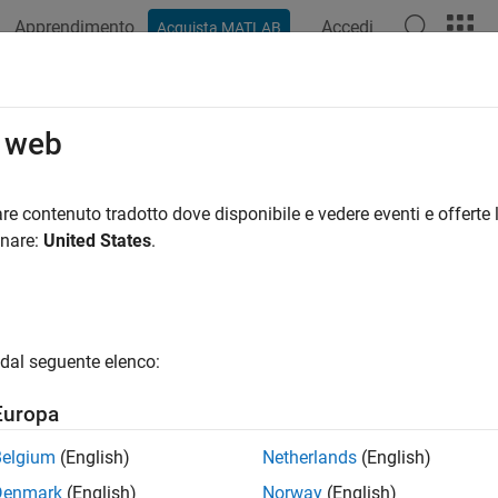
Apprendimento
Accedi
Acquista MATLAB
o web
 per
re contenuto tradotto dove disponibile e vedere eventi e offerte l
onare:
United States
.
dal seguente elenco:
Europa
Belgium
(English)
Netherlands
(English)
Denmark
(English)
Norway
(English)