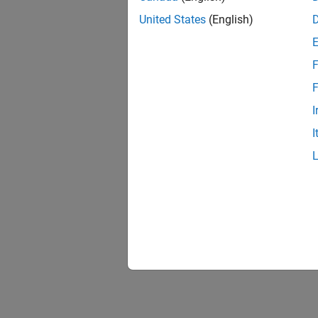
United States
(English)
F
F
I
I