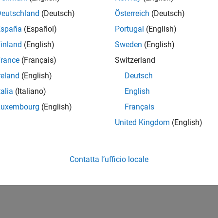
Deutschland
(Deutsch)
Österreich
(Deutsch)
España
(Español)
Portugal
(English)
inland
(English)
Sweden
(English)
rance
(Français)
Switzerland
reland
(English)
Deutsch
talia
(Italiano)
English
Luxembourg
(English)
Français
United Kingdom
(English)
Contatta l’ufficio locale